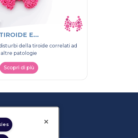
TIROIDE E...
isturbi della tiroide correlati ad
altre patologie
Scopri di più
kies