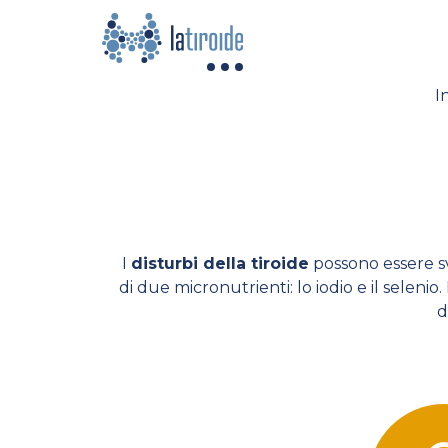
I
I
disturbi della tiroide
possono essere sva
di due micronutrienti: lo iodio e il selenio.
d