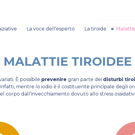
niziative
La voce dell'esperto
La tiroide
Malattie
MALATTIE TIROIDEE
riati. È possibile
prevenire
gran parte dei
disturbi tiro
 Infatti, mentre lo iodio è il costituente principale degli o
el corpo dall’invecchiamento dovuto allo stress ossidativ